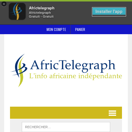
×
Africtelegraph
Installer l'app
Africtelegraph
Gratuit - Gratuit
MON COMPTE
PANIER