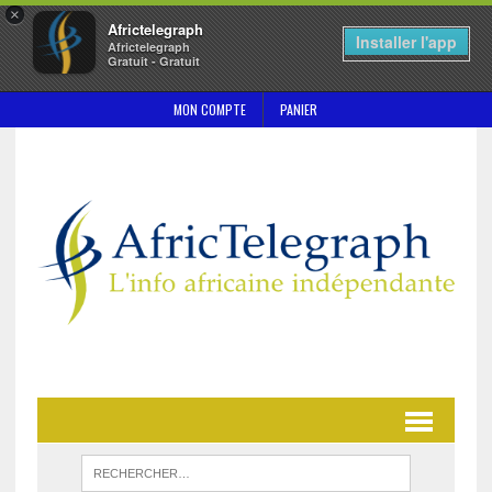
×
Africtelegraph
Installer l'app
Africtelegraph
Gratuit - Gratuit
MON COMPTE
PANIER