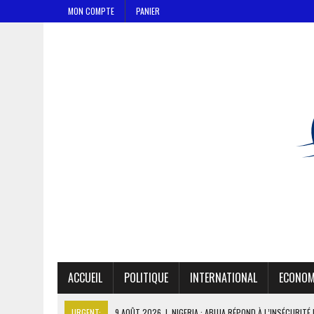
MON COMPTE
PANIER
ACCUEIL
POLITIQUE
INTERNATIONAL
ECONOM
URGENT:
9 AOÛT 2026
|
NIGERIA : ABUJA RÉPOND À L’INSÉCURITÉ