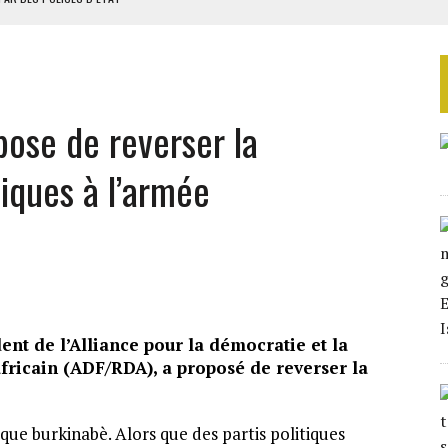
ATIVES SELON AFROBAROMETER
 DE NOUVELLES RELAXES
ASSE DE SIXIÈME
pose de reverser la
TOUT REPORT DES ÉLECTIONS
tiques à l’armée
nt de l’Alliance pour la démocratie et la
ricain (ADF/RDA), a proposé de reverser la
ique burkinabè. Alors que des partis politiques