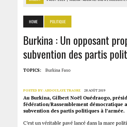
9 AOÛT 2026
|
LA FRANCE CHUTE AU GABON : 78 % D’OPINIONS NÉG
9 AOÛT 2026
|
AFFAIRE PAPE CHEIKH DIALLO : OUSMANE KANE CRAINT
HOME
POLITIQUE
9 AOÛT 2026
|
GABON : 46 000 ÉLÈVES DU PRIMAIRE AFFECTÉS EN CL
Burkina : Un opposant pro
9 AOÛT 2026
|
SÉNÉGAL : EL MALICK NDIAYE MET EN GARDE CONTRE 
subvention des partis poli
TOPICS:
Burkina Faso
POSTED BY:
ABDOULAYE TRAORE
28 AOÛT 2019
Au Burkina, Gilbert Noël Ouédraogo, préside
fédération/Rassemblement démocratique af
subvention des partis politiques à l’armée.
C’est un véritable pavé lancé dans la mare polit