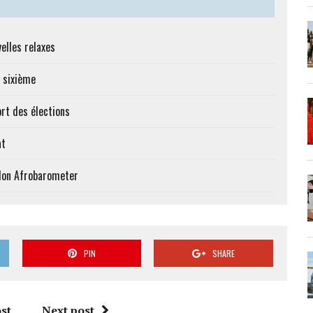
elles relaxes
e sixième
ort des élections
at
elon Afrobarometer
PIN
SHARE
st
Next post