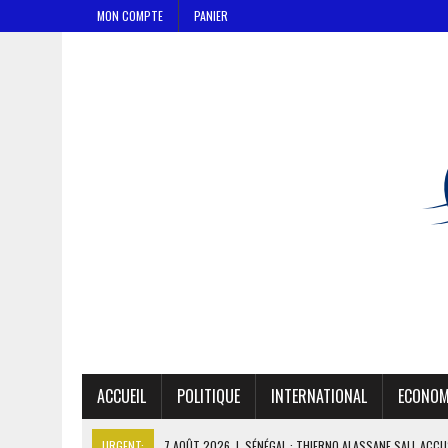
MON COMPTE
PANIER
ACCUEIL
POLITIQUE
INTERNATIONAL
ECONOM
URGENT:
7 AOÛT 2026
|
SÉNÉGAL : THIERNO ALASSANE SALL ACCU