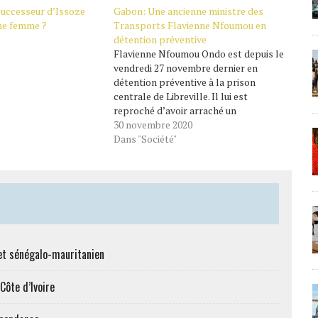
 successeur d’Issoze
Gabon: Une ancienne ministre des
ne femme ?
Transports Flavienne Nfoumou en
détention préventive
Flavienne Nfoumou Ondo est depuis le
vendredi 27 novembre dernier en
détention préventive à la prison
centrale de Libreville. Il lui est
reproché d’avoir arraché un
nourrisson à l’affectation de sa mère
30 novembre 2020
Élodie Ndong Bikie pour la bagatelle
Dans "Société"
somme de 10 millions FCFA.
L’ancienne ministre des Transports a
été citée…
et sénégalo-mauritanien
Côte d’Ivoire