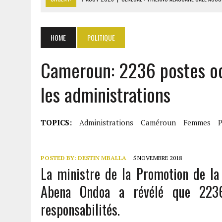
7 AOÛT 2026
|
LE PREMIER MINISTRE GUINÉEN SALUE LE MODÈLE IVOI
7 AOÛT 2026
|
GAZ GTA : KOSMOS ENERGY ACTUALISE L’AVANCEMENT
HOME
POLITIQUE
7 AOÛT 2026
|
OUATTARA APPELLE À L’UNION NATIONALE POUR BÂTIR
Cameroun: 2236 postes o
7 AOÛT 2026
|
CÔTE D’IVOIRE : OUATTARA GRACIE 4 661 DÉTENUS P
les administrations
TOPICS:
Administrations
Caméroun
Femmes
P
POSTED BY:
DESTIN MBALLA
5 NOVEMBRE 2018
La ministre de la Promotion de la
Abena Ondoa a révélé que 22
responsabilités.