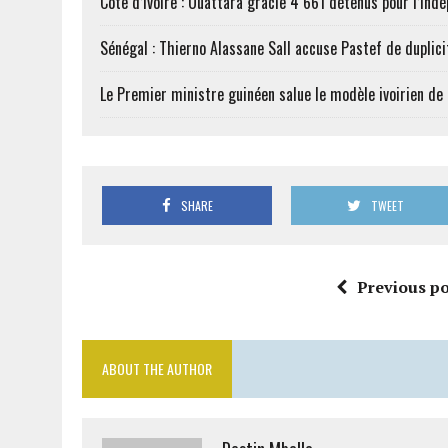
Côte d’Ivoire : Ouattara gracie 4 661 détenus pour l’Ind
Sénégal : Thierno Alassane Sall accuse Pastef de duplici
Le Premier ministre guinéen salue le modèle ivoirien d
SHARE
TWEET
Previous po
ABOUT THE AUTHOR