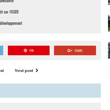
épendance
té sur l’ASER
e développement
PIN
SHARE
st
Next post