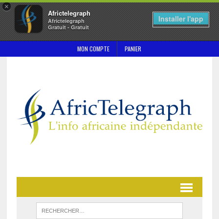
×
Africtelegraph
Installer l'app
Africtelegraph
Gratuit - Gratuit
MON COMPTE
PANIER