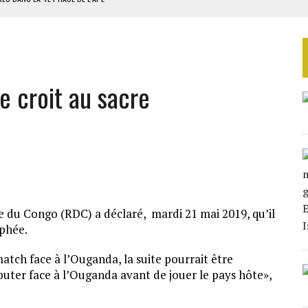
AU SÉNÉGAL
SUD DÉCROCHENT LEUR QUALIFICATION POUR LES QUARTS DE FINALE
LA FINALE AU MAROC
e croit au sacre
SOUTENIR DIOMAYE FAYE
 du Congo (RDC) a déclaré, mardi 21 mai 2019, qu’il
ophée.
atch face à l’Ouganda, la suite pourrait être
ébuter face à l’Ouganda avant de jouer le pays hôte»,