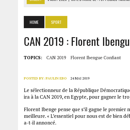
6 AOÛT 2026
|
LA BANQUE MONDIALE ACCORDE 340 MILLIARDS FCFA 
6 AOÛT 2026
|
CAN FÉMININE : LA CÔTE D’IVOIRE ET L’AFRIQUE DU 
HOME
SPORT
6 AOÛT 2026
|
MONDIAL 2030 : INFANTINO ACCUSÉ D’AVOIR PROMIS 
CAN 2019 : Florent Ibengu
6 AOÛT 2026
|
SÉNÉGAL : ABDOU KHADIR SOW QUITTE LE PRP POUR 
TOPICS:
CAN 2019
Florent Ibengue Confiant
POSTED BY:
PAULIN EBO
24 MAI 2019
Le sélectionneur de la République Démocratique
ira à la CAN 2019, en Egypte, pour gagner le tr
Florent Ibenge pense que s’il gagne le premier m
meilleure. « L’essentiel pour nous est de bien d
a-t-il annoncé.