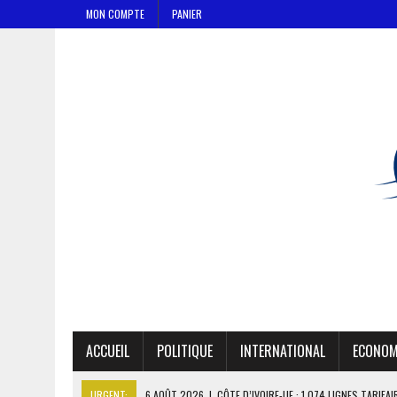
MON COMPTE
PANIER
ACCUEIL
POLITIQUE
INTERNATIONAL
ECONOM
URGENT:
6 AOÛT 2026
|
CÔTE D’IVOIRE-UE : 1 074 LIGNES TARIFA