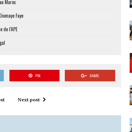
 au Maroc
 Diomaye Faye
e de l’APE
gal
PIN
SHARE
st
Next post