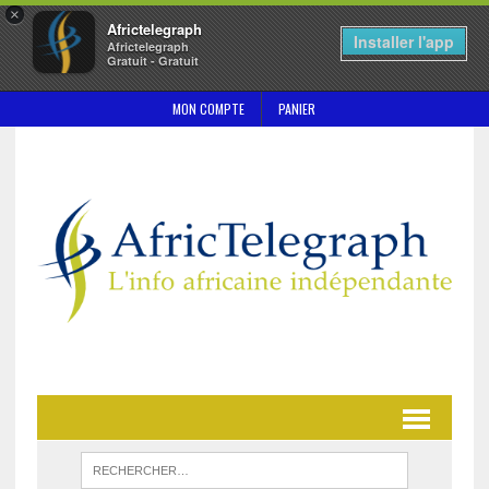
×
Africtelegraph
Installer l'app
Africtelegraph
Gratuit - Gratuit
MON COMPTE
PANIER