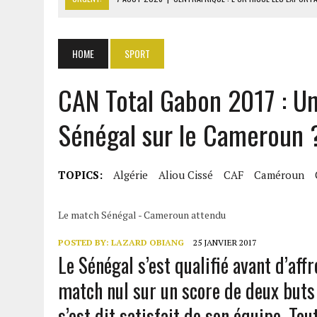
7 AOÛT 2026
|
LA SEEG REPREND LE CONTRÔLE APRÈS UNE CYBERAT
7 AOÛT 2026
|
LE PREMIER MINISTRE GUINÉEN SALUE LE MODÈLE IVOI
HOME
SPORT
7 AOÛT 2026
|
OUATTARA ANNONCE DES SANCTIONS CONTRE LES DÉ
CAN Total Gabon 2017 : U
7 AOÛT 2026
|
OUATTARA PROMET DE POURSUIVRE LA SÉCURISATION
Sénégal sur le Cameroun 
TOPICS:
Algérie
Aliou Cissé
CAF
Caméroun
Le match Sénégal - Cameroun attendu
POSTED BY:
LAZARD OBIANG
25 JANVIER 2017
Le Sénégal s’est qualifié avant d’affr
match nul sur un score de deux buts
s’est dit satisfait de son équipe. Tou