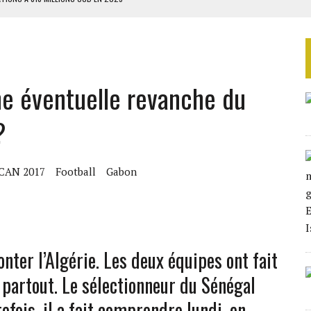
TAQUE MASSIVE AU GABON
RIEN DE DÉVELOPPEMENT
GUERPISSEMENTS ILLÉGAUX
ne éventuelle revanche du
 DES ZONES À RISQUE
?
CAN 2017
Football
Gabon
onter l’Algérie. Les deux équipes ont fait
 partout. Le sélectionneur du Sénégal
tefois, il a fait comprendre lundi, en