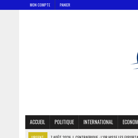
MON COMPTE
PANIER
ACCUEIL
POLITIQUE
INTERNATIONAL
ECONOM
URGENT:
7 AOÛT 2026
|
CENTRAFRIQUE : L’OR HISSE LES EXPORT