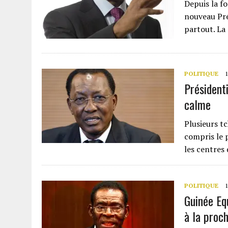
Depuis la f
nouveau Pré
partout. L
POLITIQUE
1
Présidenti
calme
Plusieurs t
compris le 
les centres 
POLITIQUE
1
Guinée Eq
à la proch