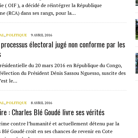
e ( OIF ), a décidé de réintégrer la République
ine (RCA) dans ses rangs, pour la…
AL
,
POLITIQUE
9 AVRIL 2016
 processus électoral jugé non conforme par les
s
présidentielle du 20 mars 2016 en République du Congo,
réélection du Président Dénis Sassou Nguesso, suscite des
’est le…
AL
,
POLITIQUE
8 AVRIL 2016
ire : Charles Blé Goudé livre ses vérités
rime contre l’humanité et actuellement détenu par la
s Blé Goudé croit en ses chances de revenir en Cote