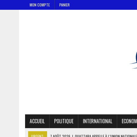
MON COMPTE
PANIER
ACCUEIL
POLITIQUE
INTERNATIONAL
ECONOM
URGENT:
7 AOÛT 2026
|
OUATTARA APPELLE À L’UNION NATIONALE