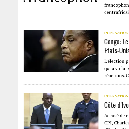
francophoni
centrafrica
INTERNATION
Congo: Le
Etats-Uni
L’élection 
qui a vu la 
réactions. C
INTERNATION
Côte d’Ivo
Accusé de c
CPI, Charle