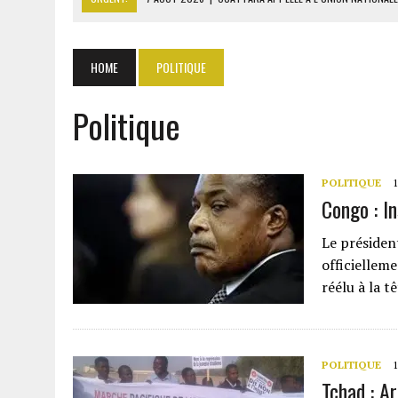
7 AOÛT 2026
|
CÔTE D’IVOIRE : OUATTARA GRACIE 4 661 DÉTENUS P
7 AOÛT 2026
|
SÉNÉGAL : THIERNO ALASSANE SALL ACCUSE PASTEF D
HOME
POLITIQUE
7 AOÛT 2026
|
LE PREMIER MINISTRE GUINÉEN SALUE LE MODÈLE IVOI
Politique
7 AOÛT 2026
|
GAZ GTA : KOSMOS ENERGY ACTUALISE L’AVANCEMENT
POLITIQUE
1
Congo : I
Le présiden
officielleme
réélu à la t
POLITIQUE
1
Tchad : A