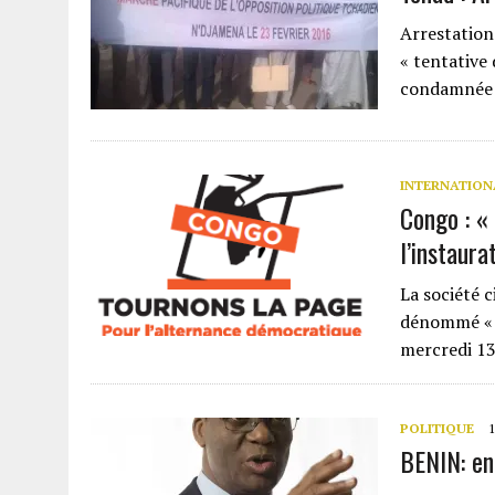
Arrestation 
« tentative
condamnée à
INTERNATION
Congo : « 
l’instaura
La société 
dénommé « T
mercredi 13
POLITIQUE
1
BENIN: en