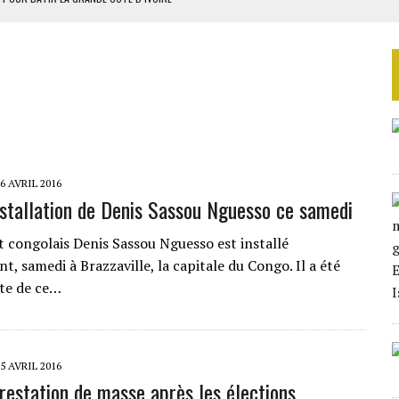
OUR L’INDÉPENDANCE
E DUPLICITÉ SUR L’ASER
RIEN DE DÉVELOPPEMENT
 DU PROJET SÉNÉGALO-MAURITANIEN
6 AVRIL 2016
nstallation de Denis Sassou Nguesso ce samedi
t congolais Denis Sassou Nguesso est installé
nt, samedi à Brazzaville, la capitale du Congo. Il a été
ête de ce…
5 AVRIL 2016
rrestation de masse après les élections