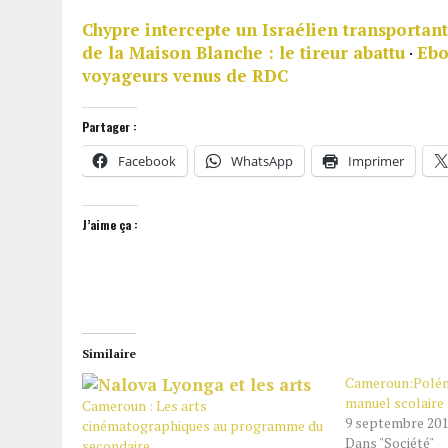
Chypre intercepte un Israélien transporta
de la Maison Blanche : le tireur abattu
·
Ebo
voyageurs venus de RDC
Partager :
Facebook
WhatsApp
Imprimer
J’aime ça :
Similaire
Cameroun:Polém
manuel scolaire
Cameroun : Les arts
9 septembre 20
cinématographiques au programme du
Dans "Société"
secondaire