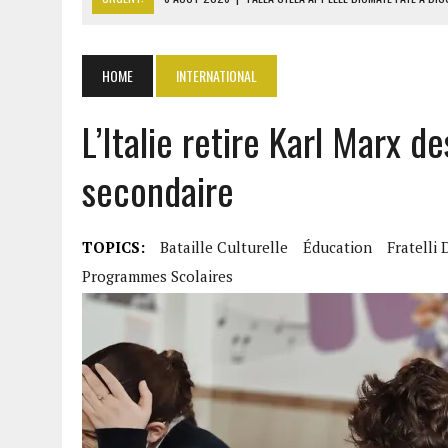
8 AOÛT 2026
|
LIBAN-SUD : LE CHANTIER DE RECONSTRUCTION DES V
8 AOÛT 2026
|
LE SÉNAT AMÉRICAIN ADOPTE UN PROJET DE SANCTIO
HOME
INTERNATIONAL
8 AOÛT 2026
|
L’ÉCONOMIE AMÉRICAINE PERD DES MILLIERS D’EMPLOI
L’Italie retire Karl Marx 
8 AOÛT 2026
|
L’UNIVERSITÉ LIBANAISE FRAGILISÉE PAR LES COUPES
secondaire
TOPICS:
Bataille Culturelle
Éducation
Fratelli D
Programmes Scolaires