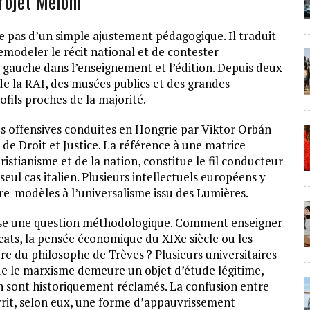
rojet Meloni
ve pas d’un simple ajustement pédagogique. Il traduit
remodeler le récit national et de contester
 gauche dans l’enseignement et l’édition. Depuis deux
de la RAI, des musées publics et des grandes
ofils proches de la majorité.
 les offensives conduites en Hongrie par Viktor Orbán
e Droit et Justice. La référence à une matrice
ristianisme et de la nation, constitue le fil conducteur
eul cas italien. Plusieurs intellectuels européens y
ntre-modèles à l’universalisme issu des Lumières.
se une question méthodologique. Comment enseigner
icats, la pensée économique du XIXe siècle ou les
re du philosophe de Trèves ? Plusieurs universitaires
que le marxisme demeure un objet d’étude légitime,
 sont historiquement réclamés. La confusion entre
rrit, selon eux, une forme d’appauvrissement