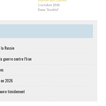
rentrée des classes
1 octobre 2018
Dans "Société"
 la Russie
a guerre contre l’Iran
res
e en 2026
’ouvre timidement