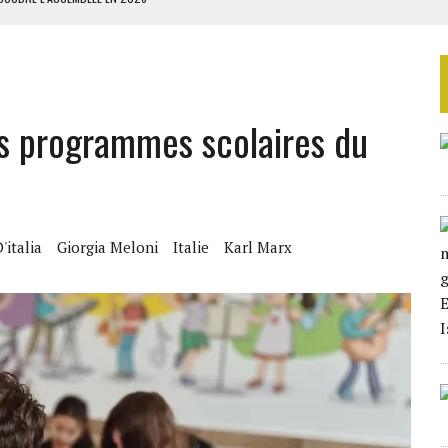
ILLAGES S’OUVRE TIMIDEMENT
NS CONTRE LA RUSSIE
S AVEC LA GUERRE CONTRE L’IRAN
des programmes scolaires du
 BUDGÉTAIRES
'italia
Giorgia Meloni
Italie
Karl Marx