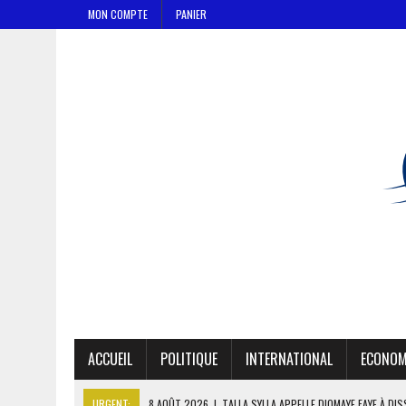
MON COMPTE
PANIER
ACCUEIL
POLITIQUE
INTERNATIONAL
ECONOM
URGENT:
8 AOÛT 2026
|
TALLA SYLLA APPELLE DIOMAYE FAYE À DI