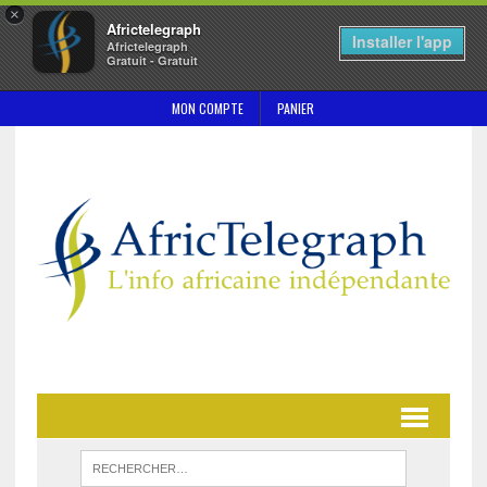
×
Africtelegraph
Installer l'app
Africtelegraph
Gratuit - Gratuit
MON COMPTE
PANIER