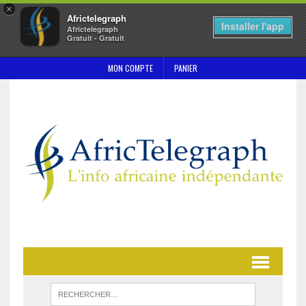
×
Africtelegraph
Installer l'app
Africtelegraph
Gratuit - Gratuit
MON COMPTE
PANIER