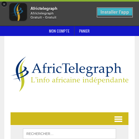
×
Africtelegraph
Installer l'app
Africtelegraph
Gratuit - Gratuit
MON COMPTE
PANIER