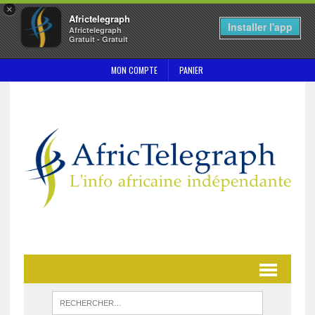
×
Africtelegraph
Installer l'app
Africtelegraph
Gratuit - Gratuit
MON COMPTE
PANIER