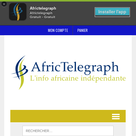
×
Africtelegraph
Installer l'app
Africtelegraph
Gratuit - Gratuit
MON COMPTE
PANIER