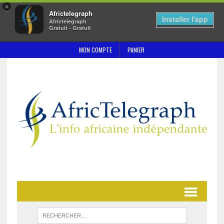
×
Africtelegraph
Installer l'app
Africtelegraph
Gratuit - Gratuit
MON COMPTE
PANIER