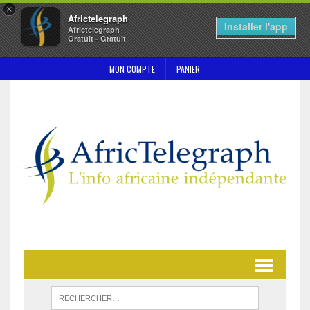
×
Africtelegraph
Installer l'app
Africtelegraph
Gratuit - Gratuit
MON COMPTE
PANIER