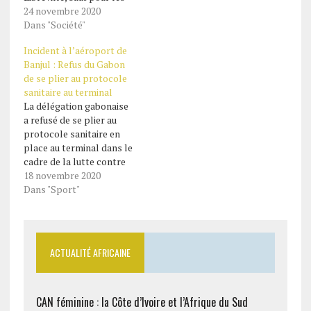
voyageurs qui doivent
24 novembre 2020
payer les tarifs habituels
Dans "Société"
pour se faire dépister. Le
Incident à l’aéroport de
Comité de pilotage du
Banjul : Refus du Gabon
plan de veille et de
de se plier au protocole
riposte contre l’épidémie
sanitaire au terminal
à Coronavirus au Gabon
La délégation gabonaise
(Copil) est en…
a refusé de se plier au
protocole sanitaire en
place au terminal dans le
cadre de la lutte contre
le Covid-19, selon le
18 novembre 2020
ministre gambien des
Dans "Sport"
Sports. Parlant de la
mésaventure vécue par la
délégation gabonaise à
l’aéroport de Banjul,
ACTUALITÉ AFRICAINE
Matar Ba a, dans un
communiqué publié…
CAN féminine : la Côte d’Ivoire et l’Afrique du Sud