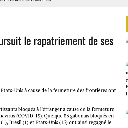
RIEN DE DÉVELOPPEMENT
 DU PROJET SÉNÉGALO-MAURITANIEN
 LA GRANDE CÔTE D’IVOIRE
ursuit le rapatriement de ses
OUR L’INDÉPENDANCE
 Etats-Unis à cause de la fermeture des frontières ont
tissants bloqués à l’étranger à cause de la fermeture
onavirus (COVID-19). Quelque 83 gabonais bloqués en
1), Brésil (1) et Etats-Unis (15) ont ainsi regagné le