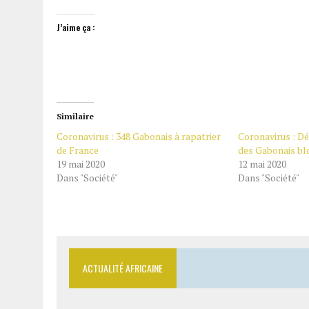
J’aime ça :
Similaire
Coronavirus : 348 Gabonais à rapatrier
Coronavirus : D
de France
des Gabonais blo
19 mai 2020
12 mai 2020
Dans "Société"
Dans "Société"
ACTUALITÉ AFRICAINE