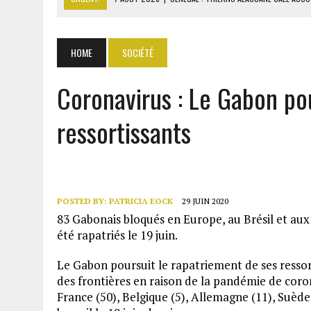
7 AOÛT 2026
|
LE PREMIER MINISTRE GUINÉEN SALUE LE MODÈLE IVOI
7 AOÛT 2026
|
GAZ GTA : KOSMOS ENERGY ACTUALISE L’AVANCEMENT
HOME
SOCIÉTÉ
7 AOÛT 2026
|
OUATTARA APPELLE À L’UNION NATIONALE POUR BÂTIR
Coronavirus : Le Gabon po
7 AOÛT 2026
|
CÔTE D’IVOIRE : OUATTARA GRACIE 4 661 DÉTENUS P
ressortissants
POSTED BY:
PATRICIA EOCK
29 JUIN 2020
83 Gabonais bloqués en Europe, au Brésil et aux
été rapatriés le 19 juin.
Le Gabon poursuit le rapatriement de ses ressor
des frontières en raison de la pandémie de cor
France (50), Belgique (5), Allemagne (11), Suède (