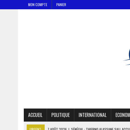
MON COMPTE
PANIER
ACCUEIL
POLITIQUE
INTERNATIONAL
ECONOM
URGENT:
7 AOÛT 2026
|
SÉNÉGAL : THIERNO ALASSANE SALL ACCU