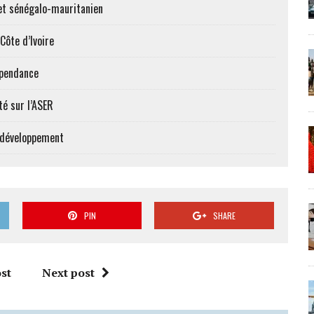
et sénégalo-mauritanien
Côte d’Ivoire
épendance
té sur l’ASER
e développement
PIN
SHARE
st
Next post