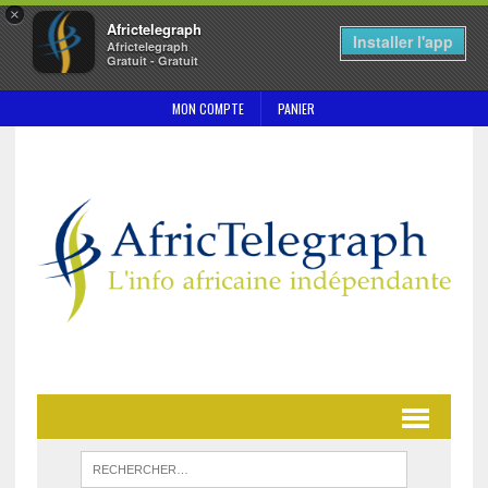
×
Africtelegraph
Installer l'app
Africtelegraph
Gratuit - Gratuit
MON COMPTE
PANIER