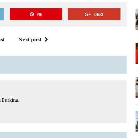
PIN
SHARE
st
Next post
 Burkina.