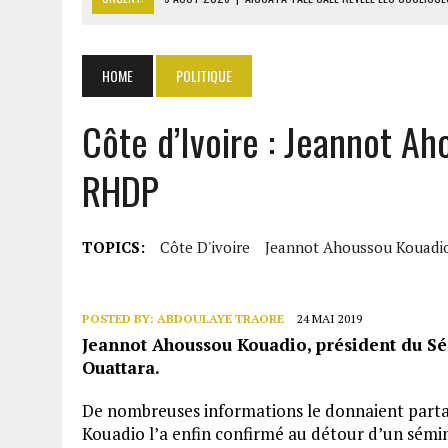
9 AOÛT 2026
|
ITURI : 13 CIVILS TUÉS ET UN VILLAGE INCENDIÉ PAR L
9 AOÛT 2026
|
AFFAIRE PAPE CHEIKH DIALLO : OUSMANE KANE CRAINT
HOME
POLITIQUE
9 AOÛT 2026
|
GABON : 46 000 ÉLÈVES DU PRIMAIRE AFFECTÉS EN CL
Côte d’Ivoire : Jeannot A
9 AOÛT 2026
|
ASSALA À DAMAS : UN CONCERT QUI RAVIVE LES FRAC
RHDP
TOPICS:
Côte D'ivoire
Jeannot Ahoussou Kouadi
POSTED BY:
ABDOULAYE TRAORE
24 MAI 2019
Jeannot Ahoussou Kouadio, président du Sén
Ouattara.
De nombreuses informations le donnaient part
Kouadio l’a enfin confirmé au détour d’un sémin