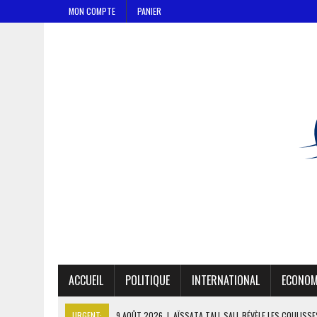
MON COMPTE
PANIER
ACCUEIL
POLITIQUE
INTERNATIONAL
ECONOM
URGENT:
9 AOÛT 2026
|
AÏSSATA TALL SALL RÉVÈLE LES COULISS