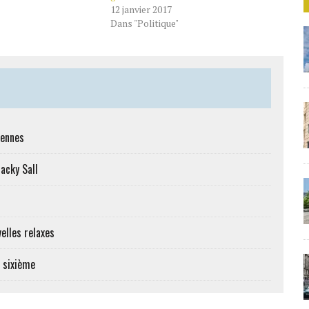
12 janvier 2017
Dans "Politique"
iennes
Macky Sall
elles relaxes
e sixième