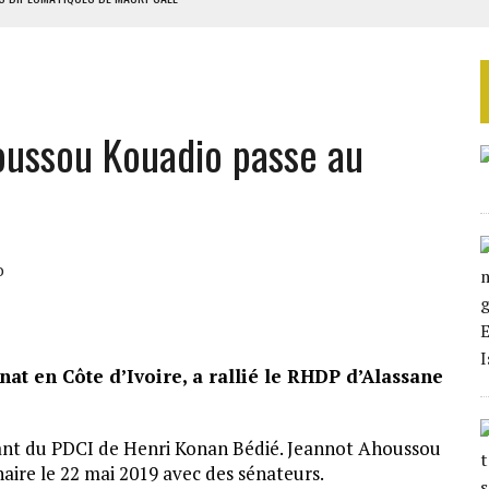
ES ADF
 DE NOUVELLES RELAXES
ASSE DE SIXIÈME
houssou Kouadio passe au
TURES SYRIENNES
o
at en Côte d’Ivoire, a rallié le RHDP d’Alassane
ant du PDCI de Henri Konan Bédié. Jeannot Ahoussou
aire le 22 mai 2019 avec des sénateurs.