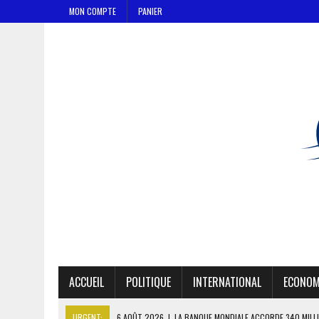
MON COMPTE
PANIER
ACCUEIL
POLITIQUE
INTERNATIONAL
ECONOM
URGENT:
6 AOÛT 2026
|
LA BANQUE MONDIALE ACCORDE 340 MILL