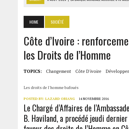
6 AOÛT 2026
|
CAN FÉMININE : LA CÔTE D’IVOIRE ET L’AFRIQUE DU 
6 AOÛT 2026
|
MONDIAL 2030 : INFANTINO ACCUSÉ D’AVOIR PROMIS 
HOME
SOCIÉTÉ
6 AOÛT 2026
|
SÉNÉGAL : ABDOU KHADIR SOW QUITTE LE PRP POUR 
Côte d’Ivoire : renforceme
6 AOÛT 2026
|
CÔTE D’IVOIRE-UE : 1 074 LIGNES TARIFAIRES DANS LA
les Droits de l’Homme
TOPICS:
Changement
Côte D'ivoire
Développe
Les droits de l'homme bafoués
POSTED BY:
LAZARD OBIANG
14 NOVEMBRE 2016
Le Chargé d’Affaires de l’Ambassade
B. Haviland, a procédé jeudi dernier
faveur des droits de l’Homme en C