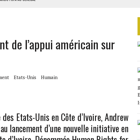
SUD DÉCROCHENT LEUR QUALIFICATION POUR LES QUARTS DE FINALE
LA FINALE AU MAROC
SOUTENIR DIOMAYE FAYE
nt de l’appui américain sur
 4E PHASE DE L’APE
ment
Etats-Unis
Humain
 des Etats-Unis en Côte d’Ivoire, Andrew
 au lancement d’une nouvelle initiative en
ôte d’Ivoire. Dénommée Human Rights for