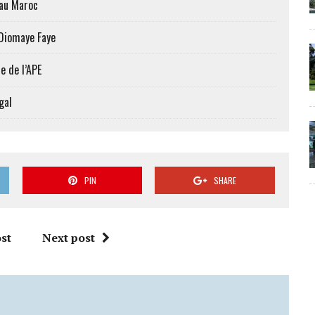
 au Maroc
 Diomaye Faye
e de l’APE
gal
PIN
SHARE
st
Next post