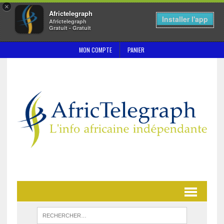
×
Africtelegraph
Installer l'app
Africtelegraph
Gratuit - Gratuit
MON COMPTE
PANIER