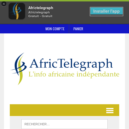
×
Africtelegraph
Installer l'app
Africtelegraph
Gratuit - Gratuit
MON COMPTE
PANIER