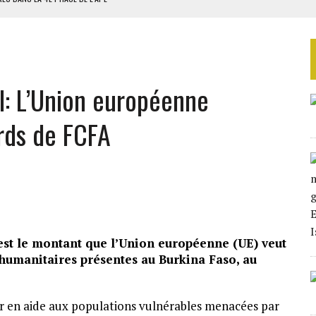
AU SÉNÉGAL
SUD DÉCROCHENT LEUR QUALIFICATION POUR LES QUARTS DE FINALE
LA FINALE AU MAROC
l: L’Union européenne
SOUTENIR DIOMAYE FAYE
rds de FCFA
’est le montant que l’Union européenne (UE) veut
humanitaires présentes au Burkina Faso, au
r en aide aux populations vulnérables menacées par