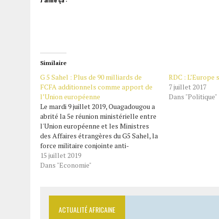
Similaire
G 5 Sahel : Plus de 90 milliards de
RDC : L’Europe s
FCFA additionnels comme apport de
7 juillet 2017
l’Union européenne
Dans "Politique"
Le mardi 9 juillet 2019, Ouagadougou a
abrité la 5e réunion ministérielle entre
l'Union européenne et les Ministres
des Affaires étrangères du G5 Sahel, la
force militaire conjointe anti-
terroriste regroupant le Burkina Faso,
15 juillet 2019
le Mali, la Mauritanie, le Niger et le
Dans "Economie"
Tchad . L'UE et le G5 Sahel ont alors…
ACTUALITÉ AFRICAINE