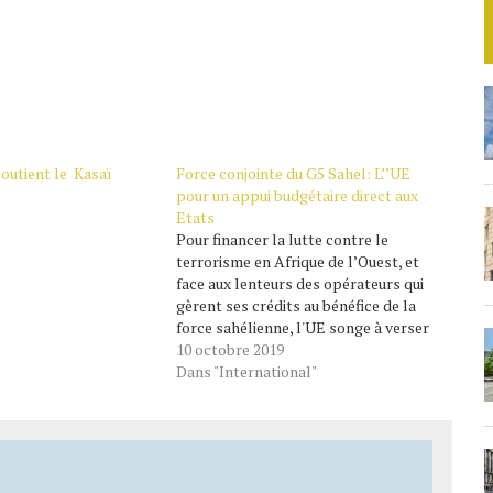
outient le Kasaï
Force conjointe du G5 Sahel: L’’UE
pour un appui budgétaire direct aux
Etats
Pour financer la lutte contre le
terrorisme en Afrique de l’Ouest, et
face aux lenteurs des opérateurs qui
gèrent ses crédits au bénéfice de la
force sahélienne, l'UE songe à verser
directement ses fonds via un appui
10 octobre 2019
budgétaire aux Etats. La nouvelle
Dans "International"
contribution de de l'Union européenne
(UE) à la…