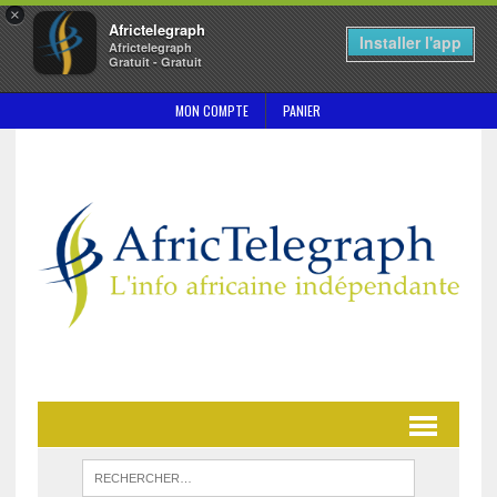
×
Africtelegraph
Installer l'app
Africtelegraph
Gratuit - Gratuit
MON COMPTE
PANIER