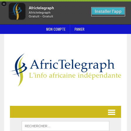
×
Africtelegraph
Installer l'app
Africtelegraph
Gratuit - Gratuit
MON COMPTE
PANIER