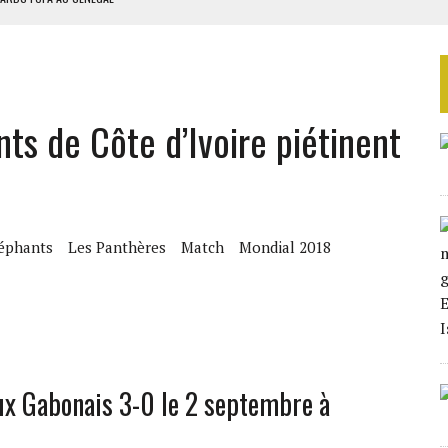
EURS D’ÉLECTRICITÉ SOLAIRE
LA FINALE AU MAROC
SOUTENIR DIOMAYE FAYE
ts de Côte d’Ivoire piétinent
 4E PHASE DE L’APE
léphants
Les Panthères
Match
Mondial 2018
aux Gabonais 3-0 le 2 septembre à