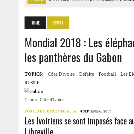
6 AOÛT 2026
|
RWANDA : LES MÉNAGES APPELÉS À DEVENIR PRODUCT
6 AOÛT 2026
|
MONDIAL 2030 : INFANTINO ACCUSÉ D’AVOIR PROMIS 
HOME
SPORT
6 AOÛT 2026
|
SÉNÉGAL : ABDOU KHADIR SOW QUITTE LE PRP POUR 
Mondial 2018 : Les éléphan
6 AOÛT 2026
|
CÔTE D’IVOIRE-UE : 1 074 LIGNES TARIFAIRES DANS LA
les panthères du Gabon
TOPICS:
Côte D'ivoire
Défaite
Football
Les E
RUSSIE
Gabon - Côte d'Ivoire
POSTED BY:
DESTIN MBALLA
4 SEPTEMBRE 2017
Les Ivoiriens se sont imposés face 
Libreville.