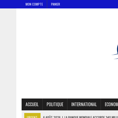
MON COMPTE
PANIER
ACCUEIL
POLITIQUE
INTERNATIONAL
ECONOM
URGENT:
6 AOÛT 2026
|
LA BANQUE MONDIALE ACCORDE 340 MILL