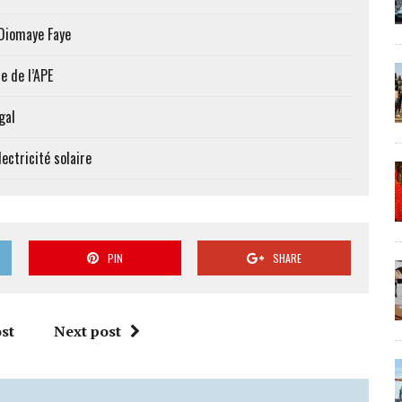
 Diomaye Faye
e de l’APE
gal
ectricité solaire
PIN
SHARE
st
Next post