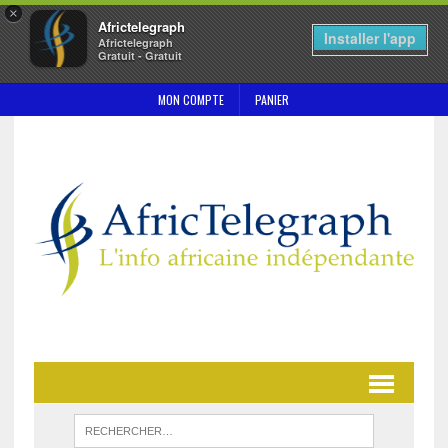
×
Africtelegraph
Installer l'app
Africtelegraph
Gratuit - Gratuit
MON COMPTE
PANIER