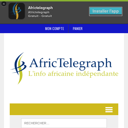
×
Africtelegraph
Installer l'app
Africtelegraph
Gratuit - Gratuit
MON COMPTE
PANIER