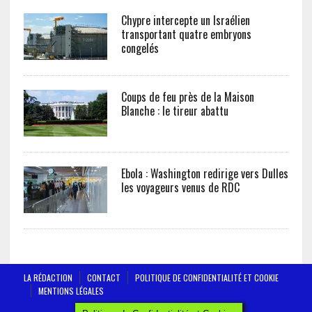
Chypre intercepte un Israélien
transportant quatre embryons
congelés
Coups de feu près de la Maison
Blanche : le tireur abattu
Ebola : Washington redirige vers Dulles
les voyageurs venus de RDC
LA RÉDACTION
CONTACT
POLITIQUE DE CONFIDENTIALITÉ ET COOKIE
MENTIONS LÉGALES
AFRICTELEGRAPH - ALL RIGHTS RESERVED 2019