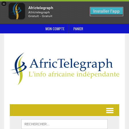
×
Africtelegraph
Installer l'app
Africtelegraph
Gratuit - Gratuit
MON COMPTE
PANIER