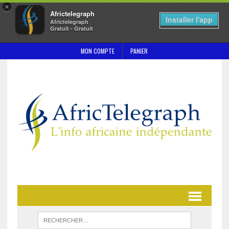
×
Africtelegraph
Installer l'app
Africtelegraph
Gratuit - Gratuit
MON COMPTE
PANIER