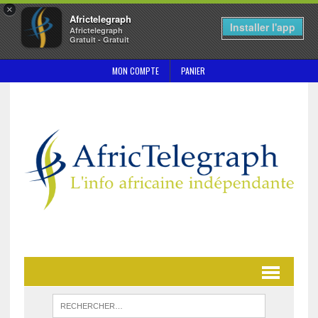
×
Africtelegraph
Installer l'app
Africtelegraph
Gratuit - Gratuit
MON COMPTE
PANIER