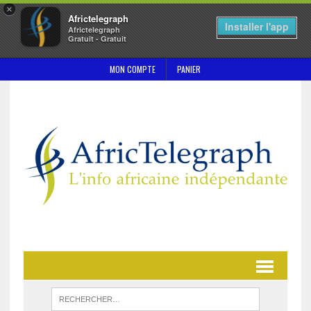
×
Africtelegraph
Installer l'app
Africtelegraph
Gratuit - Gratuit
MON COMPTE
PANIER