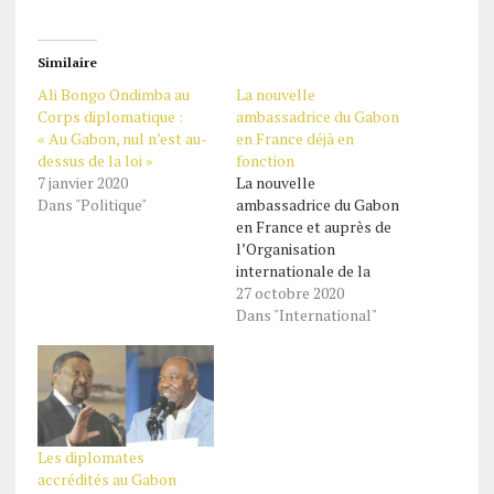
Similaire
Ali Bongo Ondimba au
La nouvelle
Corps diplomatique :
ambassadrice du Gabon
« Au Gabon, nul n’est au-
en France déjà en
dessus de la loi »
fonction
7 janvier 2020
La nouvelle
Dans "Politique"
ambassadrice du Gabon
en France et auprès de
l’Organisation
internationale de la
Francophonie (0IF),
27 octobre 2020
Liliane Massala, a
Dans "International"
officiellement pris le 22
octobre dernier ses
fonctions. Ambassadeur
Haut Représentant de la
République gabonaise
près la République
Les diplomates
française et
accrédités au Gabon
Représentant permanent