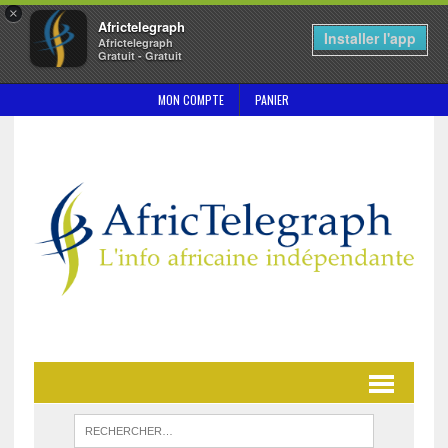
×
Africtelegraph
Installer l'app
Africtelegraph
Gratuit - Gratuit
MON COMPTE
PANIER