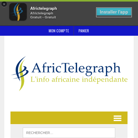
×
Africtelegraph
Installer l'app
Africtelegraph
Gratuit - Gratuit
MON COMPTE
PANIER