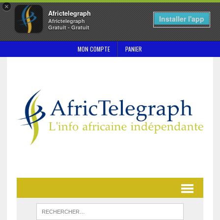
×
Africtelegraph
Installer l'app
Africtelegraph
Gratuit - Gratuit
MON COMPTE
PANIER