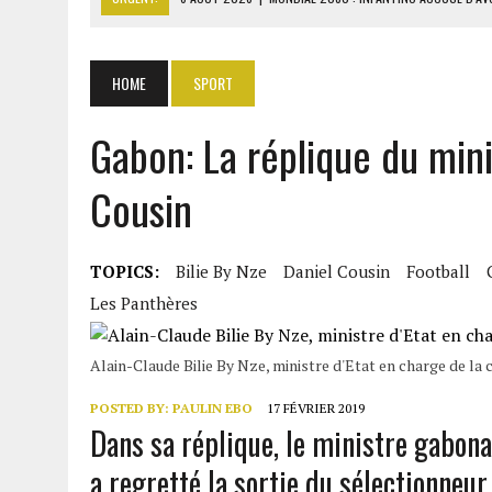
6 AOÛT 2026
|
SÉNÉGAL : ABDOU KHADIR SOW QUITTE LE PRP POUR 
6 AOÛT 2026
|
CÔTE D’IVOIRE-UE : 1 074 LIGNES TARIFAIRES DANS LA
HOME
SPORT
6 AOÛT 2026
|
LA BANQUE MONDIALE ACCORDE 340 MILLIARDS FCFA 
Gabon: La réplique du mini
6 AOÛT 2026
|
CAN FÉMININE : LA CÔTE D’IVOIRE ET L’AFRIQUE DU 
Cousin
TOPICS:
Bilie By Nze
Daniel Cousin
Football
Les Panthères
Alain-Claude Bilie By Nze, ministre d'Etat en charge de la 
POSTED BY:
PAULIN EBO
17 FÉVRIER 2019
Dans sa réplique, le ministre gabona
a regretté la sortie du sélectionneur