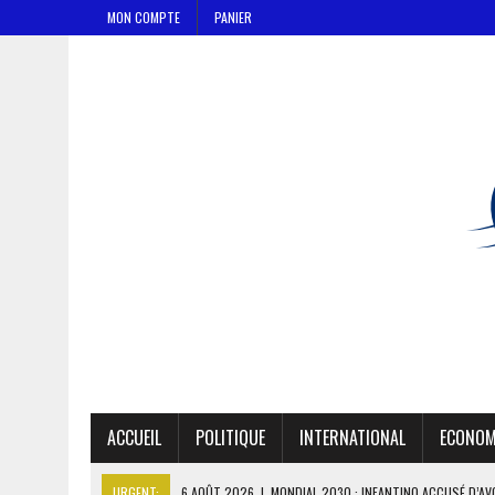
MON COMPTE
PANIER
ACCUEIL
POLITIQUE
INTERNATIONAL
ECONOM
URGENT:
6 AOÛT 2026
|
MONDIAL 2030 : INFANTINO ACCUSÉ D’AV