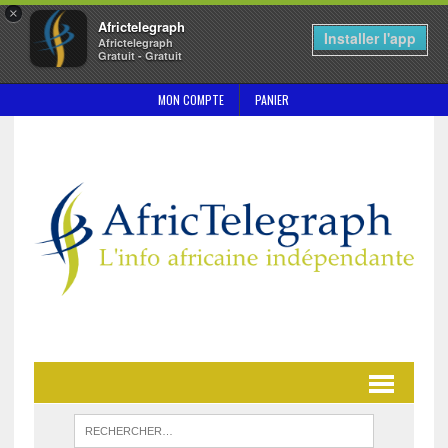
×
Africtelegraph
Installer l'app
Africtelegraph
Gratuit - Gratuit
MON COMPTE
PANIER