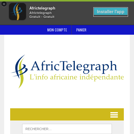
×
Africtelegraph
Installer l'app
Africtelegraph
Gratuit - Gratuit
MON COMPTE
PANIER