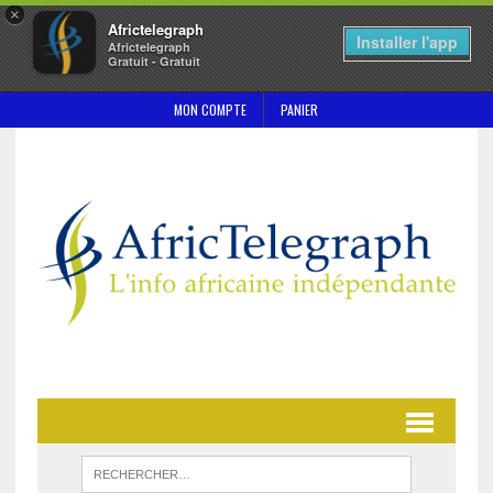
×
Africtelegraph
Installer l'app
Africtelegraph
Gratuit - Gratuit
MON COMPTE
PANIER