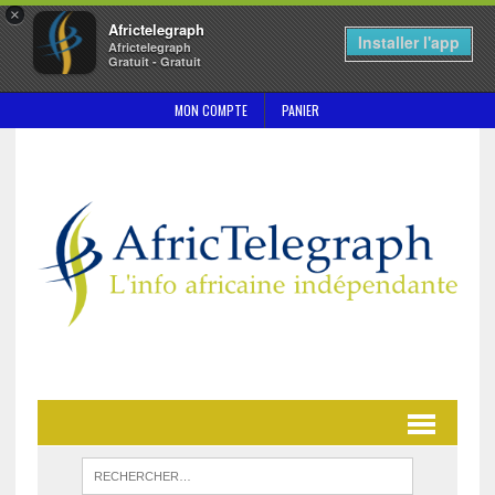
×
Africtelegraph
Installer l'app
Africtelegraph
Gratuit - Gratuit
MON COMPTE
PANIER