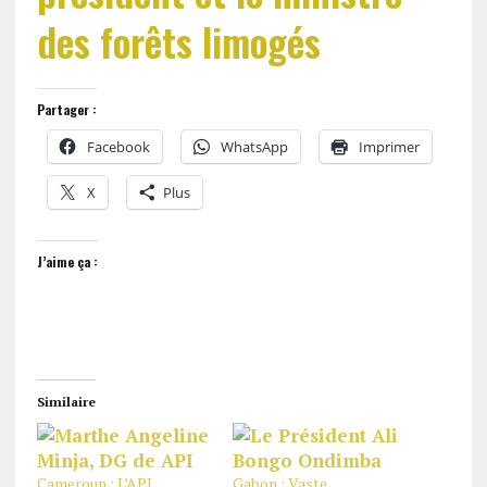
des forêts limogés
Partager :
Facebook
WhatsApp
Imprimer
X
Plus
J’aime ça :
Similaire
Cameroun : L’API
Gabon : Vaste