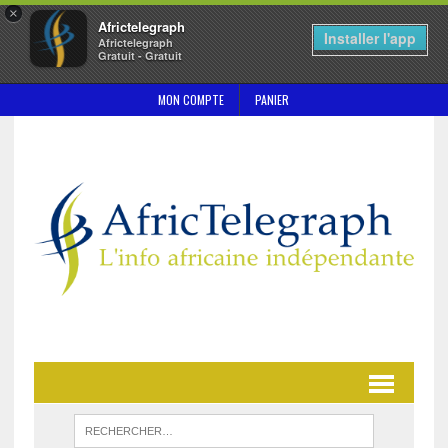
×
Africtelegraph
Installer l'app
Africtelegraph
Gratuit - Gratuit
MON COMPTE
PANIER