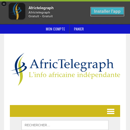
×
Africtelegraph
Installer l'app
Africtelegraph
Gratuit - Gratuit
MON COMPTE
PANIER