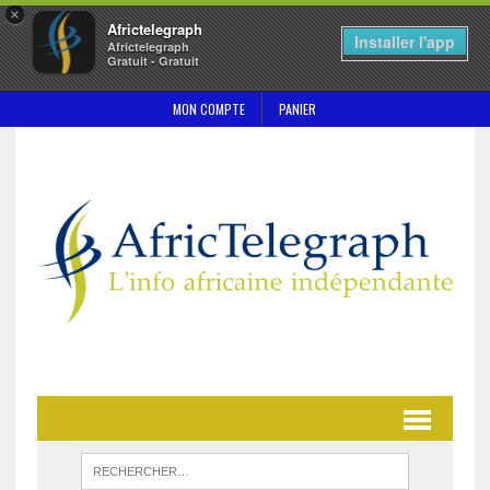
×
Africtelegraph
Installer l'app
Africtelegraph
Gratuit - Gratuit
MON COMPTE
PANIER