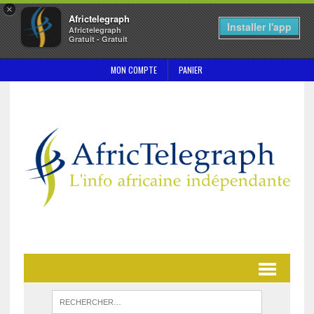
×
Africtelegraph
Installer l'app
Africtelegraph
Gratuit - Gratuit
MON COMPTE
PANIER