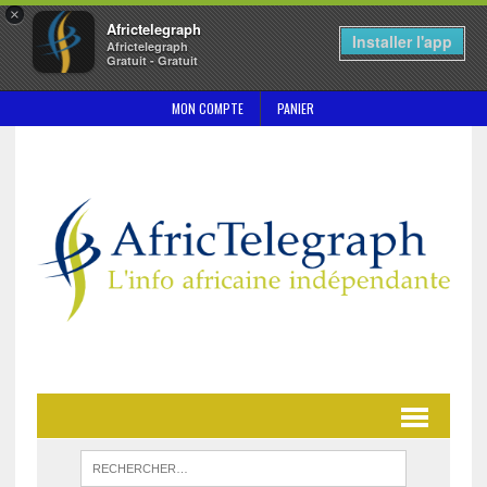
×
Africtelegraph
Installer l'app
Africtelegraph
Gratuit - Gratuit
MON COMPTE
PANIER