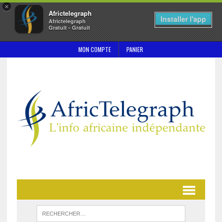
×
Africtelegraph
Installer l'app
Africtelegraph
Gratuit - Gratuit
MON COMPTE
PANIER