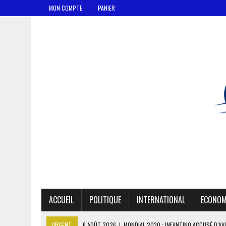
MON COMPTE
PANIER
ACCUEIL
POLITIQUE
INTERNATIONAL
ECONOM
URGENT:
6 AOÛT 2026
|
MONDIAL 2030 : INFANTINO ACCUSÉ D’AV