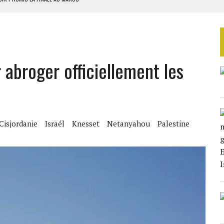
E PRP POUR SOUTENIR DIOMAYE FAYE
 4E PHASE DE L’APE
AU SÉNÉGAL
SUD DÉCROCHENT LEUR QUALIFICATION POUR LES QUARTS DE FINALE
r abroger officiellement les
Cisjordanie
Israél
Knesset
Netanyahou
Palestine