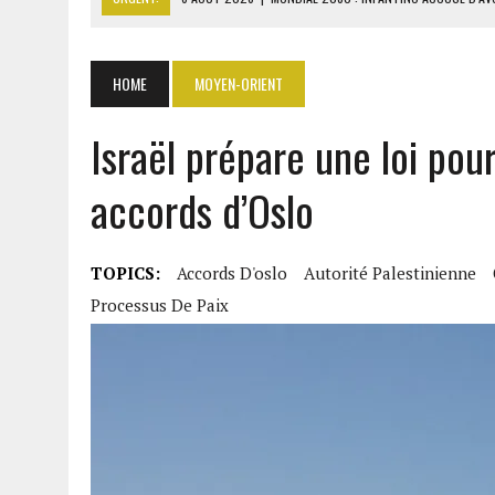
6 AOÛT 2026
|
SÉNÉGAL : ABDOU KHADIR SOW QUITTE L
6 AOÛT 2026
|
CÔTE D’IVOIRE-UE : 1 074 LIGNES TARIFAIRES DANS LA
HOME
MOYEN-ORIENT
6 AOÛT 2026
|
LA BANQUE MONDIALE ACCORDE 340 MILLIARDS FCFA 
6 AOÛT 2026
|
CAN FÉMININE : LA CÔTE D’IVOIRE ET L’AFRIQUE DU 
Israël prépare une loi pou
accords d’Oslo
TOPICS:
Accords D'oslo
Autorité Palestinienne
Processus De Paix