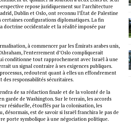
perspective repose juridiquement sur l’architecture
drid, Dublin et Oslo, ont reconnu l’État de Palestine
s certaines configurations diplomatiques. La fin
la doctrine occidentale et la réalité imposée par
ormalisation, à commencer par les Émirats arabes unis,
d’Abraham, l’enterrement d’Oslo compliquerait
 qui conditionne tout rapprochement avec Israël à une
errait un signal contraire à ses exigences publiques.
u processus, redoutent quant à elles un effondrement
t des responsabilités sécuritaires.
endra de sa rédaction finale et de la volonté de la
 en garde de Washington. Sur le terrain, les accords
r résiduelle, étouffés par la colonisation, les
u, désormais, est de savoir si Israël franchira le pas de
ière porte symbolique à une négociation politique.