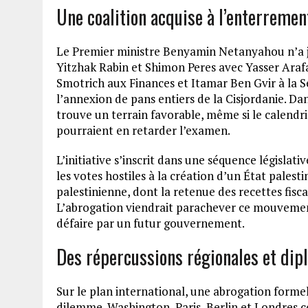
Une coalition acquise à l’enterreme
Le Premier ministre Benyamin Netanyahou n’a ja
Yitzhak Rabin et Shimon Peres avec Yasser Arafat
Smotrich aux Finances et Itamar Ben Gvir à la 
l’annexion de pans entiers de la Cisjordanie. Da
trouve un terrain favorable, même si le calendr
pourraient en retarder l’examen.
L’initiative s’inscrit dans une séquence législati
les votes hostiles à la création d’un État pales
palestinienne, dont la retenue des recettes fisc
L’abrogation viendrait parachever ce mouvement e
défaire par un futur gouvernement.
Des répercussions régionales et di
Sur le plan international, une abrogation formel
dilemme. Washington, Paris, Berlin et Londres co