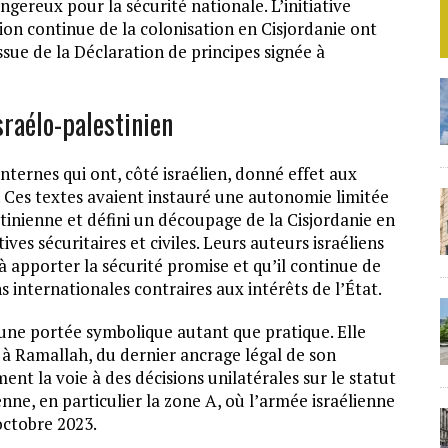
gereux pour la sécurité nationale. L’initiative
sion continue de la colonisation en Cisjordanie ont
sue de la Déclaration de principes signée à
sraélo-palestinien
internes qui ont, côté israélien, donné effet aux
. Ces textes avaient instauré une autonomie limitée
estinienne et défini un découpage de la Cisjordanie en
ves sécuritaires et civiles. Leurs auteurs israéliens
à apporter la sécurité promise et qu’il continue de
s internationales contraires aux intérêts de l’État.
t une portée symbolique autant que pratique. Elle
ée à Ramallah, du dernier ancrage légal de son
ment la voie à des décisions unilatérales sur le statut
nne, en particulier la zone A, où l’armée israélienne
octobre 2023.