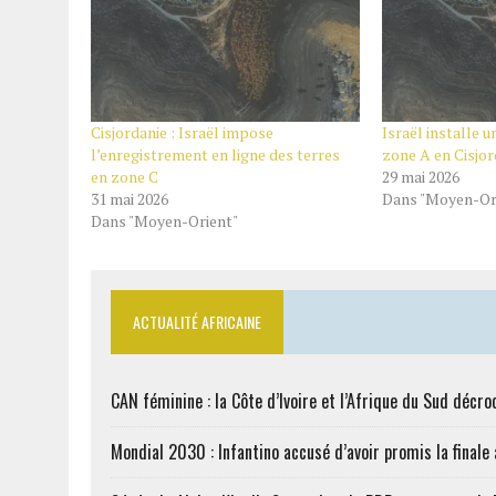
Cisjordanie : Israël impose
Israël installe u
l’enregistrement en ligne des terres
zone A en Cisjo
en zone C
29 mai 2026
31 mai 2026
Dans "Moyen-Or
Dans "Moyen-Orient"
ACTUALITÉ AFRICAINE
CAN féminine : la Côte d’Ivoire et l’Afrique du Sud décroc
Mondial 2030 : Infantino accusé d’avoir promis la finale