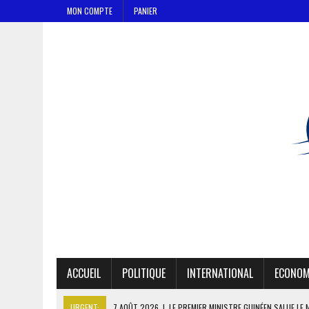
MON COMPTE
PANIER
ACCUEIL
POLITIQUE
INTERNATIONAL
ECONOM
URGENT:
7 AOÛT 2026
|
LE PREMIER MINISTRE GUINÉEN SALUE LE 