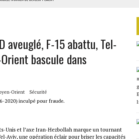
TRE LES DÉGUERPISSEMENTS ILLÉGAUX
 LA GRANDE CÔTE D’IVOIRE
OUR L’INDÉPENDANCE
E DUPLICITÉ SUR L’ASER
D aveuglé, F-15 abattu, Tel-
Orient bascule dans
yen-Orient
Sécurité
tats-Unis et l’axe Iran-Hezbollah marque un tournant
el-Aviv, une opération éclair pour briser les capacités