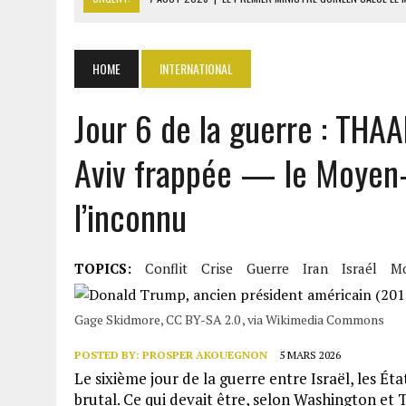
7 AOÛT 2026
|
OUATTARA ANNONCE DES SANCTIONS CON
7 AOÛT 2026
|
OUATTARA APPELLE À L’UNION NATIONALE POUR BÂTIR
HOME
INTERNATIONAL
7 AOÛT 2026
|
CÔTE D’IVOIRE : OUATTARA GRACIE 4 661 DÉTENUS P
7 AOÛT 2026
|
SÉNÉGAL : THIERNO ALASSANE SALL ACCUSE PASTEF D
Jour 6 de la guerre : THAA
Aviv frappée — le Moyen-
l’inconnu
TOPICS:
Conflit
Crise
Guerre
Iran
Israél
Mo
Gage Skidmore, CC BY-SA 2.0 , via Wikimedia Commons
POSTED BY:
PROSPER AKOUEGNON
5 MARS 2026
Le sixième jour de la guerre entre Israël, les É
brutal. Ce qui devait être, selon Washington et T