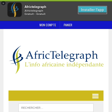
×
Africtelegraph
Installer l'app
Africtelegraph
Gratuit - Gratuit
MON COMPTE
PANIER